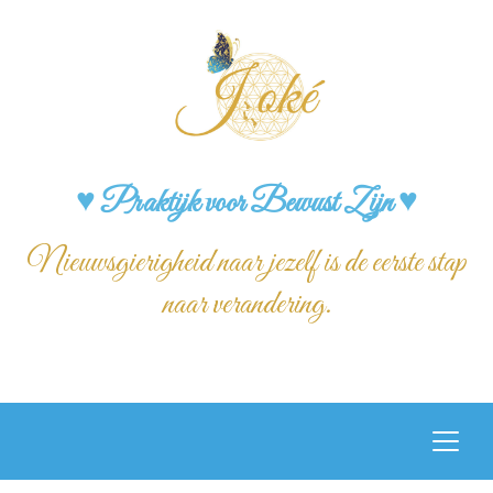
♥ Praktijk voor Bewust Zijn ♥
Nieuwsgierigheid naar jezelf is de eerste stap
naar verandering.