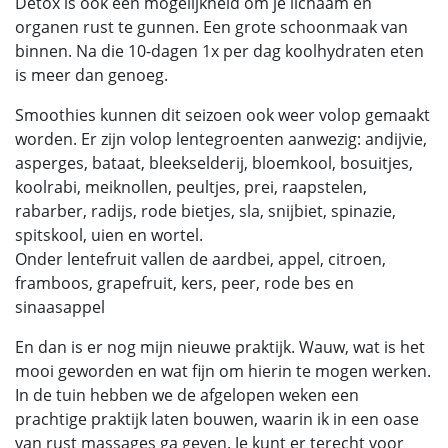
Detox is ook een mogelijkheid om je lichaam en
organen rust te gunnen. Een grote schoonmaak van
binnen. Na die 10-dagen 1x per dag koolhydraten eten
is meer dan genoeg.
Smoothies kunnen dit seizoen ook weer volop gemaakt
worden. Er zijn volop lentegroenten aanwezig: andijvie,
asperges, bataat, bleekselderij, bloemkool, bosuitjes,
koolrabi, meiknollen, peultjes, prei, raapstelen,
rabarber, radijs, rode bietjes, sla, snijbiet, spinazie,
spitskool, uien en wortel.
Onder lentefruit vallen de aardbei, appel, citroen,
framboos, grapefruit, kers, peer, rode bes en
sinaasappel
En dan is er nog mijn nieuwe praktijk. Wauw, wat is het
mooi geworden en wat fijn om hierin te mogen werken.
In de tuin hebben we de afgelopen weken een
prachtige praktijk laten bouwen, waarin ik in een oase
van rust massages ga geven. Je kunt er terecht voor