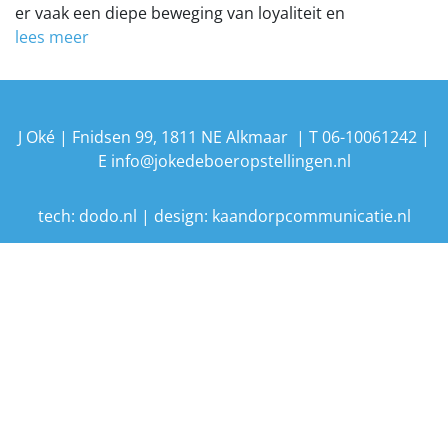
er vaak een diepe beweging van loyaliteit en
lees meer
J Oké | Fnidsen 99, 1811 NE Alkmaar | T 06-10061242 |
E info@jokedeboeropstellingen.nl
tech:
dodo.nl
|
design:
kaandorpcommunicatie.nl