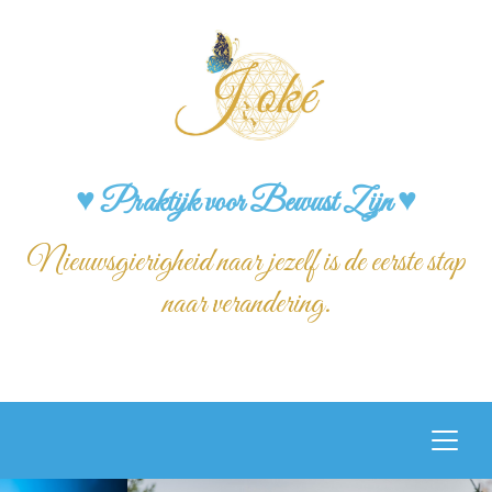
♥ Praktijk voor Bewust Zijn ♥
Nieuwsgierigheid naar jezelf is de eerste stap
naar verandering.