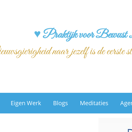
♥ Praktijk voor Bewust 
wsgierigheid naar jezelf is de eerste s
Eigen Werk
Blogs
Meditaties
Age