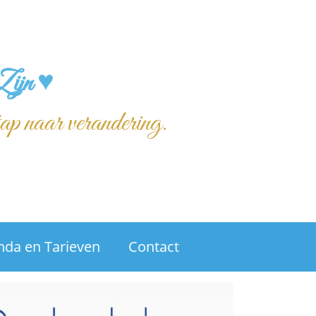
Zijn ♥
tap naar verandering.
nda en Tarieven
Contact