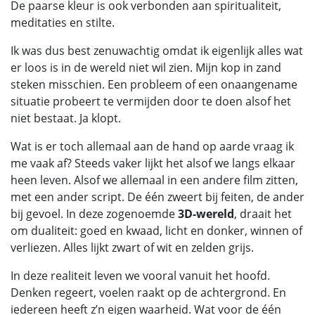
De paarse kleur is ook verbonden aan spiritualiteit,
meditaties en stilte.
Ik was dus best zenuwachtig omdat ik eigenlijk alles wat
er loos is in de wereld niet wil zien. Mijn kop in zand
steken misschien. Een probleem of een onaangename
situatie probeert te vermijden door te doen alsof het
niet bestaat. Ja klopt.
Wat is er toch allemaal aan de hand op aarde vraag ik
me vaak af? Steeds vaker lijkt het alsof we langs elkaar
heen leven. Alsof we allemaal in een andere film zitten,
met een ander script. De één zweert bij feiten, de ander
bij gevoel. In deze zogenoemde
3D-wereld
, draait het
om dualiteit: goed en kwaad, licht en donker, winnen of
verliezen. Alles lijkt zwart of wit en zelden grijs.
In deze realiteit leven we vooral vanuit het hoofd.
Denken regeert, voelen raakt op de achtergrond. En
iedereen heeft z’n eigen waarheid. Wat voor de één