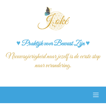
♥ Praktijk voor Bewust Zijn ♥
Nieuwsgierigheid naar jezelf is de eerste stap
naar verandering.