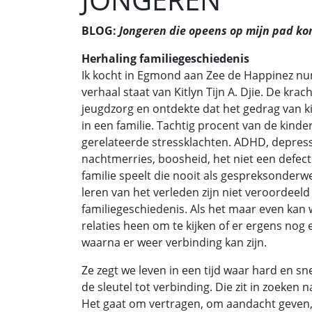
BLOG:
J
ongeren die opeens op mijn pad k
Herhaling familiegeschiedenis
Ik kocht in Egmond aan Zee de Happinez numm
verhaal staat van Kitlyn Tijn A. Djie. De krach
jeugdzorg en ontdekte dat het gedrag van ki
in een familie. Tachtig procent van de kind
gerelateerde stressklachten. ADHD, depress
nachtmerries, boosheid, het niet een defect 
familie speelt die nooit als gespreksonderw
leren van het verleden zijn niet veroordeeld
familiegeschiedenis. Als het maar even kan 
relaties heen om te kijken of er ergens nog e
waarna er weer verbinding kan zijn.
Ze zegt we leven in een tijd waar hard en sn
de sleutel tot verbinding. Die zit in zoeken n
Het gaat om vertragen, om aandacht geven, 