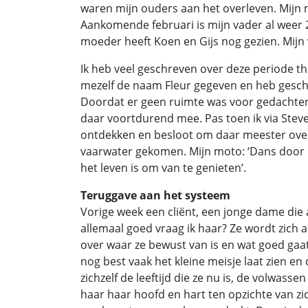
waren mijn ouders aan het overleven. Mijn mo
Aankomende februari is mijn vader al weer 2
moeder heeft Koen en Gijs nog gezien. Mijn 
Ik heb veel geschreven over deze periode thu
mezelf de naam Fleur gegeven en heb geschre
Doordat er geen ruimte was voor gedachten
daar voortdurend mee. Pas toen ik via Stev
ontdekken en besloot om daar meester over 
vaarwater gekomen. Mijn moto: ‘Dans door h
het leven is om van te genieten’.
Teruggave aan het systeem
Vorige week een cliënt, een jonge dame die a
allemaal goed vraag ik haar? Ze wordt zich a
over waar ze bewust van is en wat goed gaa
nog best vaak het kleine meisje laat zien e
zichzelf de leeftijd die ze nu is, de volwass
haar haar hoofd en hart ten opzichte van zic