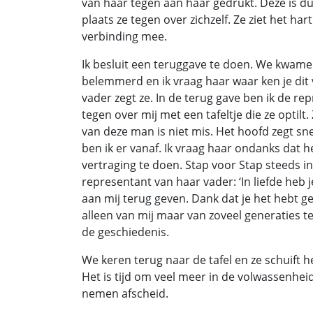
van haar tegen aan haar gedrukt. Deze is du
plaats ze tegen over zichzelf. Ze ziet het hart
verbinding mee.
Ik besluit een teruggave te doen. We kwame
belemmerd en ik vraag haar waar ken je dit 
vader zegt ze. In de terug gave ben ik de re
tegen over mij met een tafeltje die ze optilt
van deze man is niet mis. Het hoofd zegt sne
ben ik er vanaf. Ik vraag haar ondanks dat he
vertraging te doen. Stap voor Stap steeds in
representant van haar vader: ‘In liefde heb 
aan mij terug geven. Dank dat je het hebt ged
alleen van mij maar van zoveel generaties t
de geschiedenis.
We keren terug naar de tafel en ze schuift 
Het is tijd om veel meer in de volwassenhei
nemen afscheid.