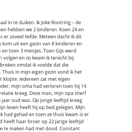
l in te duiken. Ik Joke Rootring – de
men hebben we 2 kinderen Koen 24 en
er zoveel liefde. Meteen dacht ik dit
Ik kom uit een gezin van 8 kinderen en
 en toen 3 meisjes. Toen Gijs werd
n volgen en zo kwam ik terecht bij
rbreken omdat ik voelde dat die
Thuis in mijn eigen gezin vond ik het
t klopte. Iedereen zat met eigen
oeder, mijn oma had verloren toen hij 14
relatie kreeg. Deze man, mijn opa stierf
6 jaar oud was. Op jonge leeftijd kreeg
ijn leven heeft hij op bed gelegen. Mijn
k had gehad en toen ze thuis kwam is er
 heeft haar broer op 22 jarige leeftijd
 die te maken had met dood. Constant