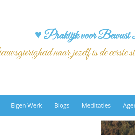
♥ Praktijk voor Bewust 
wsgierigheid naar jezelf is de eerste s
Eigen Werk
Blogs
Meditaties
Age