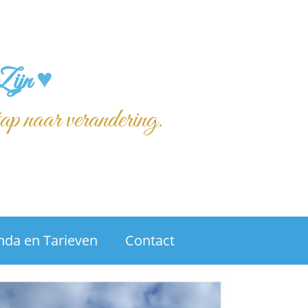
Zijn ♥
tap naar verandering.
nda en Tarieven
Contact