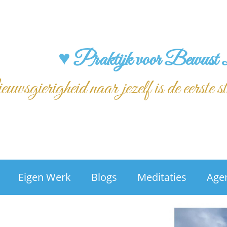
♥ Praktijk voor Bewust 
wsgierigheid naar jezelf is de eerste s
Eigen Werk
Blogs
Meditaties
Age