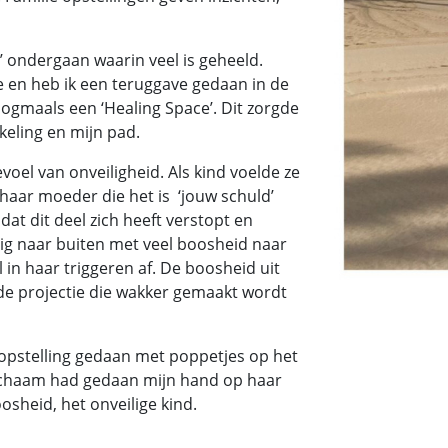
e’ ondergaan waarin veel is geheeld.
e en heb ik een teruggave gedaan in de
ogmaals een ‘Healing Space’. Dit zorgde
keling en mijn pad.
oel van onveiligheid. Als kind voelde ze
haar moeder die het is ‘jouw schuld’
dat dit deel zich heeft verstopt en
tig naar buiten met veel boosheid naar
l in haar triggeren af. De boosheid uit
s de projectie die wakker gemaakt wordt
 opstelling gedaan met poppetjes op het
t lichaam had gedaan mijn hand op haar
osheid, het onveilige kind.