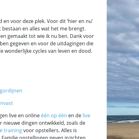
d en voor deze plek. Voor dit ‘hier en nu’
t bestaan en alles wat het me brengt.
en gemaakt tot wie ik nu ben. Dank voor
ben gegeven en voor de uitdagingen die
 wonderlijke cycles van leven en dood.
gordijnen
envast
gen live en online
één op één
en de
live
r nieuwe dingen ontwikkeld, zoals de
e training
voor opstellers. Alles is
. Familie opstellingen geven inzichten,